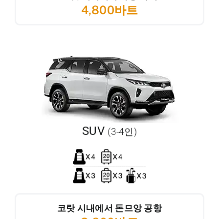
4,800바트
SUV
(3-4인)
코랏 시내에서 돈므앙 공항