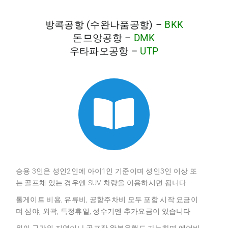
방콕공항 (수완나품공항) –
BKK
돈므앙공항 –
DMK
우타파오공항 –
UTP
승용 3인은 성인2인에 아이1인 기준이며 성인3인 이상 또
는 골프채 있는 경우엔 SUV 차량을 이용하시면 됩니다
톨게이트 비용, 유류비, 공항주차비 모두 포함 시작 요금이
며 심야, 외곽, 특정휴일, 성수기엔 추가요금이 있습니다
위의 구간외 지역이나 골프장 왕복운행도 가능하며 에어비