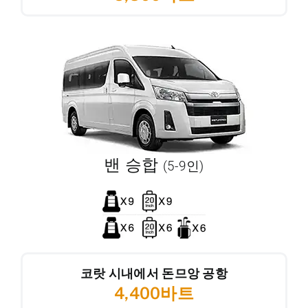
밴 승합
(5-9인)
코랏 시내에서 돈므앙 공항
4,400바트