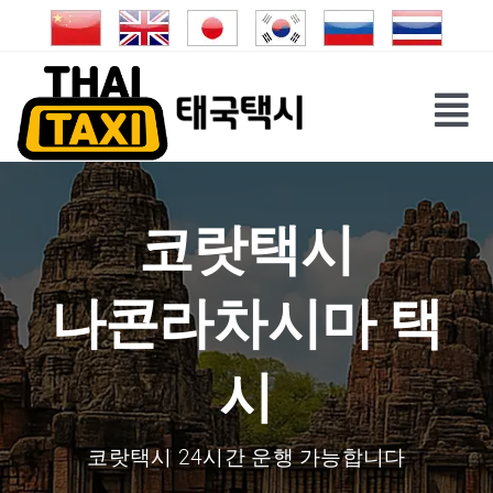
Skip
to
content
Tog
Nav
코랏택시
나콘라차시마 택
시
코랏택시 24시간 운행 가능합니다