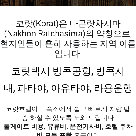
코랏(Korat)은 나콘랏차시마
(Nakhon Ratchasima)의 약칭으로,
현지인들이 흔히 사용하는 지역 이름
입니다.
코랏택시
방콕공항
,
방콕시
내,
파타야,
아유타야, 라용운행
코랏호텔이나 숙소에서 쉽고 빠르게 차량 탑
승 하실 수 있도록 도와 드립니다
톨게이트 비용, 유류비, 운전기사비, 호텔 주차
비 모두 포함
요금이며