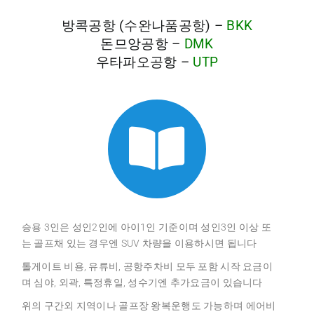
방콕공항 (수완나품공항) –
BKK
돈므앙공항 –
DMK
우타파오공항 –
UTP
승용 3인은 성인2인에 아이1인 기준이며 성인3인 이상 또
는 골프채 있는 경우엔 SUV 차량을 이용하시면 됩니다
톨게이트 비용, 유류비, 공항주차비 모두 포함 시작 요금이
며 심야, 외곽, 특정휴일, 성수기엔 추가요금이 있습니다
위의 구간외 지역이나 골프장 왕복운행도 가능하며 에어비