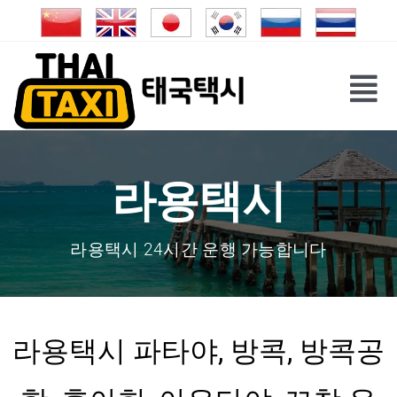
Skip
to
content
Tog
Nav
라용택시
라용택시 24시간 운행 가능합니다
라용택시
파타야
,
방콕,
방콕공