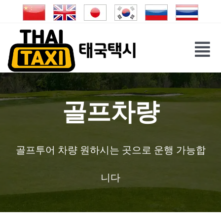
Skip
to
content
Tog
Nav
골프차량
골프투어 차량 원하시는 곳으로 운행 가능합
니다